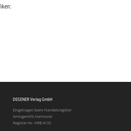
iken:
DEGENER Verlag GmbH
Eingetragen beim Handelsregister
Amtsgericht Hannover
Register-Nr. HRB 4133