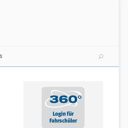
S
Search: